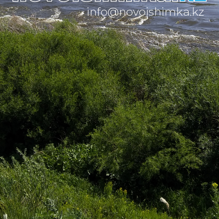
info@novoishimka.kz